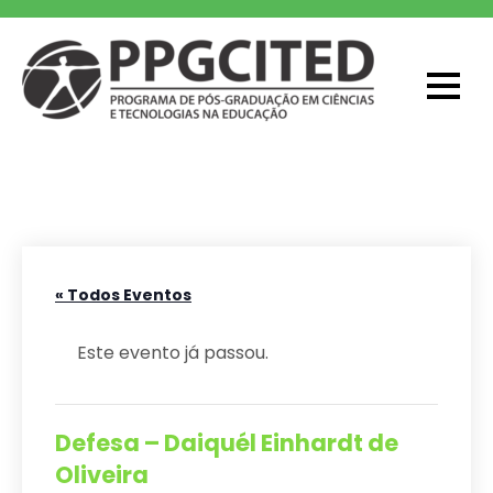
Skip
to
content
PPGCITED
Programa em Pós-graduação em
Ciências e Tecnologias na Educação
« Todos Eventos
Este evento já passou.
Defesa – Daiquél Einhardt de
Oliveira