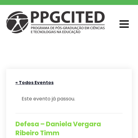
Skip
to
content
PPGCITED
Programa em Pós-graduação em
Ciências e Tecnologias na Educação
« Todos Eventos
Este evento já passou.
Defesa – Daniela Vergara
Ribeiro Timm