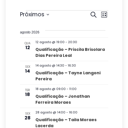
Eventos
P
N
Próximos
P
L
r
e
S
a
i
o
s
e
s
v
c
agosto 2026
t
l
u
q
a
e
12 agosto @ 19:00
-
20:30
QUA
r
e
12
u
Qualificação – Priscila Brisolara
a
g
c
Dias Pereira Leal
i
r
a
i
e
s
14 agosto @ 14:30
-
16:30
SEX
v
ç
o
14
Qualificação – Tayne Langoni
a
e
n
Pereira
ã
n
e
e
t
o
18 agosto @ 09:00
-
11:00
n
TER
o
a
18
Qualificação – Jonathan
d
s
a
d
Ferreira Moraes
v
o
a
28 agosto @ 14:00
-
16:00
SEX
e
v
28
t
Qualificação – Taila Moraes
g
Lacerda
a