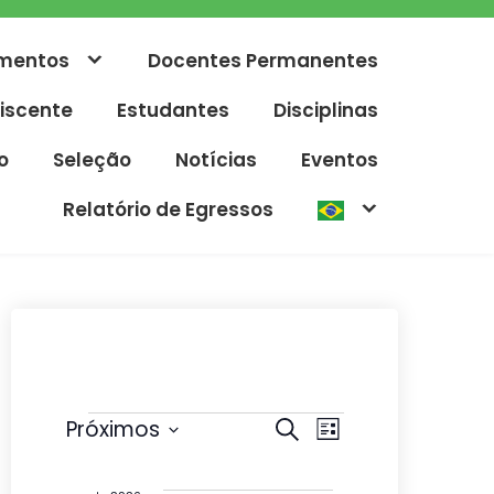
mentos
Docentes Permanentes
iscente
Estudantes
Disciplinas
o
Seleção
Notícias
Eventos
Relatório de Egressos
Eventos
P
N
Próximos
P
L
r
e
S
a
i
o
s
e