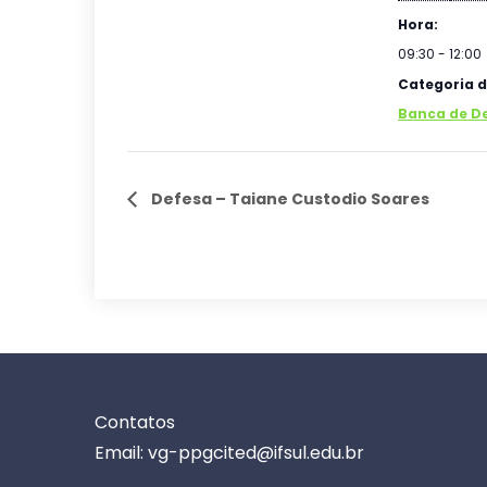
Hora:
09:30 - 12:00
Categoria d
Banca de D
Defesa – Taiane Custodio Soares
Contatos
Email: vg-ppgcited@ifsul.edu.br