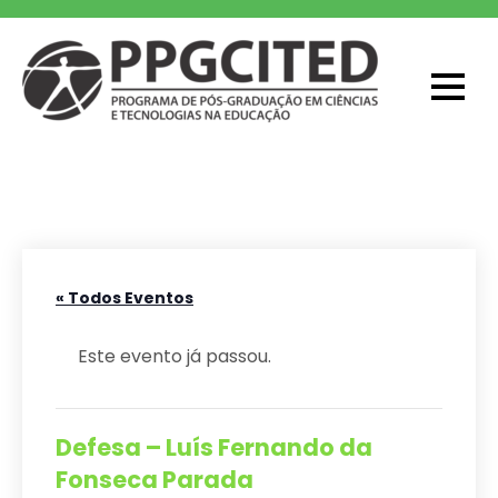
Skip
to
content
PPGCITED
Programa em Pós-graduação em
Ciências e Tecnologias na Educação
« Todos Eventos
Este evento já passou.
Defesa – Luís Fernando da
Fonseca Parada