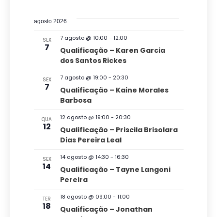
r
e
S
a
i
o
s
e
s
v
c
agosto 2026
t
l
u
q
a
e
7 agosto @ 10:00
-
12:00
SEX
r
e
7
u
Qualificação – Karen Garcia
a
g
c
dos Santos Rickes
i
r
a
i
e
s
7 agosto @ 19:00
-
20:30
SEX
v
ç
o
7
Qualificação – Kaine Morales
a
e
n
Barbosa
ã
n
e
e
t
o
12 agosto @ 19:00
-
20:30
n
QUA
o
a
12
Qualificação – Priscila Brisolara
d
s
a
d
Dias Pereira Leal
v
o
a
14 agosto @ 14:30
-
16:30
SEX
e
v
14
t
Qualificação – Tayne Langoni
g
Pereira
a
i
a
.
s
18 agosto @ 09:00
-
11:00
TER
18
ç
Qualificação – Jonathan
u