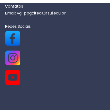
e
Contatos
n
Email: vg-ppgcited@ifsul.edu.br
t
o
Redes Sociais
s