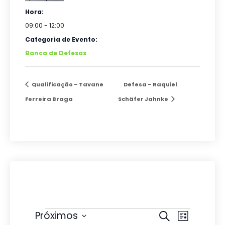
Hora:
09:00 - 12:00
Categoria de Evento:
Banca de Defesas
Qualificação – Tavane
Defesa – Raquiel
Ferreira Braga
Schäfer Jahnke
Eventos
P
N
Próximos
P
L