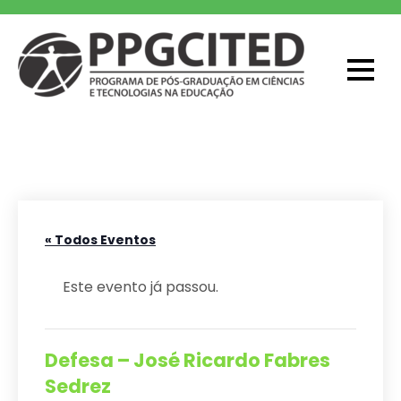
Skip
to
content
PPGCITED
Programa em Pós-graduação em
Ciências e Tecnologias na Educação
« Todos Eventos
Este evento já passou.
Defesa – José Ricardo Fabres
Sedrez