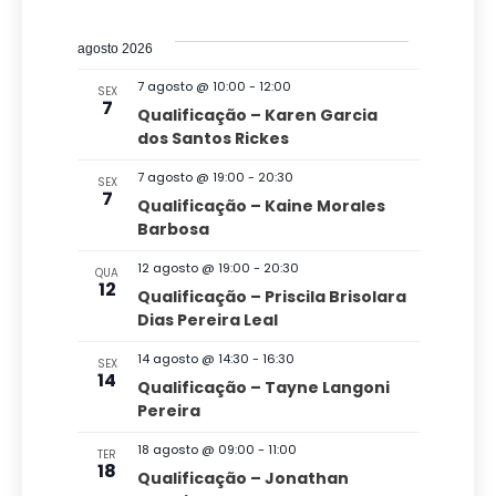
r
e
S
a
i
o
s
e
s
v
c
agosto 2026
t
l
u
q
a
e
7 agosto @ 10:00
-
12:00
SEX
r
e
7
u
Qualificação – Karen Garcia
a
g
c
dos Santos Rickes
i
r
a
i
e
s
7 agosto @ 19:00
-
20:30
SEX
v
ç
o
7
Qualificação – Kaine Morales
a
e
n
Barbosa
ã
n
e
e
t
o
12 agosto @ 19:00
-
20:30
n
QUA
o
a
12
Qualificação – Priscila Brisolara
d
s
a
d
Dias Pereira Leal
v
o
a
14 agosto @ 14:30
-
16:30
SEX
e
v
14
t
Qualificação – Tayne Langoni
g
Pereira
a
i
a
.
s
18 agosto @ 09:00
-
11:00
TER
18
ç
Qualificação – Jonathan
u