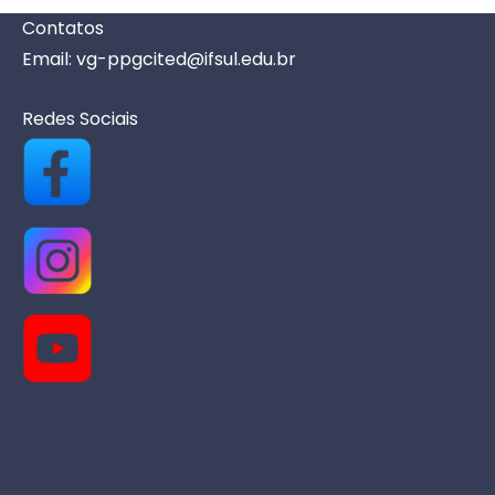
e
Contatos
n
Email: vg-ppgcited@ifsul.edu.br
t
o
Redes Sociais
s