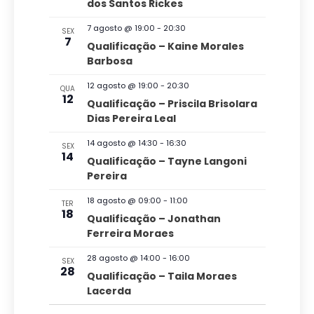
n
dos Santos Rickes
ã
n
e
e
t
o
7 agosto @ 19:00
-
20:30
n
SEX
o
a
7
Qualificação – Kaine Morales
d
s
a
d
Barbosa
v
o
a
12 agosto @ 19:00
-
20:30
QUA
e
v
12
t
Qualificação – Priscila Brisolara
g
Dias Pereira Leal
a
i
a
.
s
14 agosto @ 14:30
-
16:30
SEX
14
ç
Qualificação – Tayne Langoni
u
Pereira
ã
a
o
18 agosto @ 09:00
-
11:00
TER
l
18
Qualificação – Jonathan
d
Ferreira Moraes
E
e
v
28 agosto @ 14:00
-
16:00
SEX
v
28
Qualificação – Taila Moraes
e
i
Lacerda
s
n