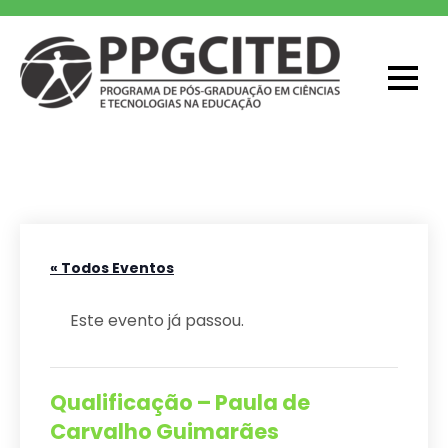
Skip
to
content
PPGCITED
Programa em Pós-graduação em
Ciências e Tecnologias na Educação
« Todos Eventos
Este evento já passou.
Qualificação – Paula de
Carvalho Guimarães