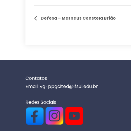
Defesa – Matheus Constela Brião
Contatos
Email: vg-ppgcited@ifsul.edu.br
Redes Sociais