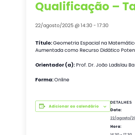
Qualificação – Ta
22/agosto/2025 @ 14:30
-
17:30
Título:
Geometria Espacial na Matemática 
Aumentada como Recurso Didático Potenci
Orientador (a):
Prof. Dr. João Ladislau B
Forma:
Online
DETALHES
Adicionar ao calendário
Data:
22/agosto/2
Hora:
14:30 - 17:30