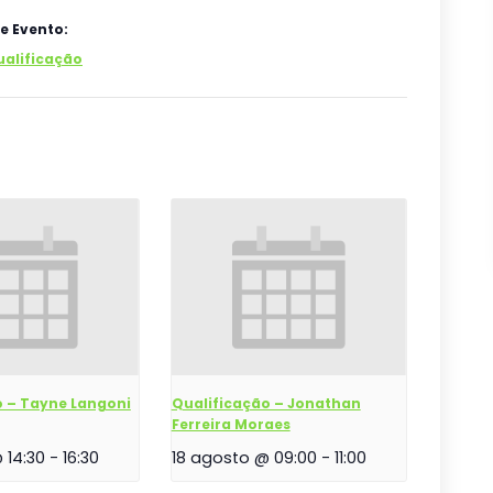
e Evento:
ualificação
o – Tayne Langoni
Qualificação – Jonathan
Ferreira Moraes
 14:30
-
16:30
18 agosto @ 09:00
-
11:00