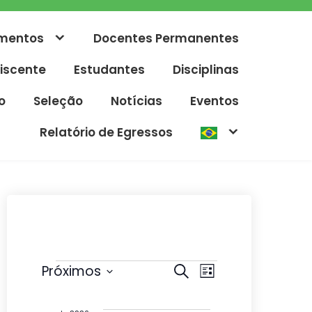
mentos
Docentes Permanentes
iscente
Estudantes
Disciplinas
o
Seleção
Notícias
Eventos
Relatório de Egressos
Eventos
P
N
Próximos
P
L
r
e
S
a
i
o
s
e