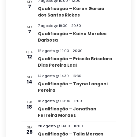
s
7 agosto @ 10:00
-
12:00
SEX
v
ç
o
7
Qualificação – Karen Garcia
a
e
n
dos Santos Rickes
ã
n
e
e
t
o
7 agosto @ 19:00
-
20:30
n
SEX
o
a
7
Qualificação – Kaine Morales
d
s
a
d
Barbosa
v
o
a
12 agosto @ 19:00
-
20:30
QUA
e
v
12
t
Qualificação – Priscila Brisolara
g
Dias Pereira Leal
a
i
a
.
s
14 agosto @ 14:30
-
16:30
SEX
14
ç
Qualificação – Tayne Langoni
u
Pereira
ã
a
o
18 agosto @ 09:00
-
11:00
TER
l
18
Qualificação – Jonathan
d
Ferreira Moraes
E
e
v
28 agosto @ 14:00
-
16:00
SEX
v
28
Qualificação – Taila Moraes