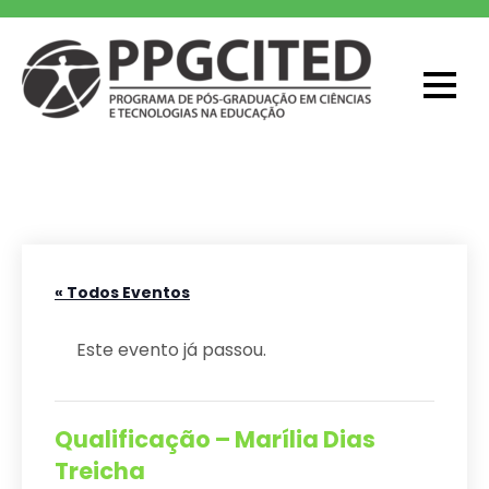
Skip
to
content
PPGCITED
Programa em Pós-graduação em
Ciências e Tecnologias na Educação
« Todos Eventos
Este evento já passou.
Qualificação – Marília Dias
Treicha