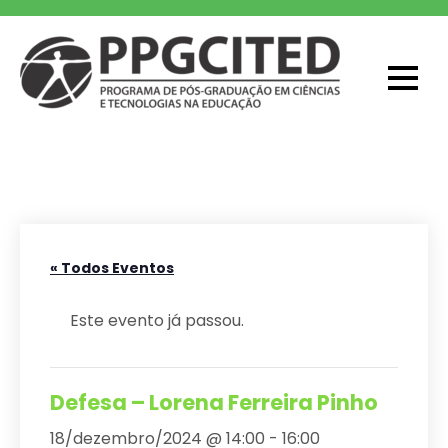
Skip
to
content
PPGCITED
Programa em Pós-graduação em
Ciências e Tecnologias na Educação
« Todos Eventos
Este evento já passou.
Defesa – Lorena Ferreira Pinho
18/dezembro/2024 @ 14:00
-
16:00