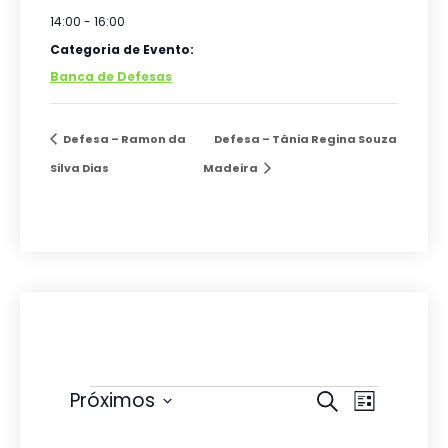
14:00 - 16:00
Categoria de Evento:
Banca de Defesas
Defesa – Ramon da
Defesa – Tânia Regina Souza
Silva Dias
Madeira
Eventos
P
N
Próximos
P
L
r
e
S
a
i
o