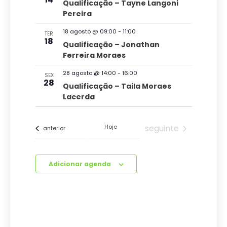
ç
Qualificação – Tayne Langoni
u
Pereira
ã
a
o
18 agosto @ 09:00
-
11:00
TER
l
18
Qualificação – Jonathan
d
Ferreira Moraes
E
e
v
28 agosto @ 14:00
-
16:00
SEX
v
28
Qualificação – Taila Moraes
e
i
Lacerda
s
n
u
t
Eventos
Hoje
seguinte
Eventos
anterior
a
o
i
Adicionar agenda
s
d
e
E