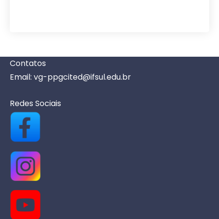
v
e
n
t
o
Contatos
s
Email: vg-ppgcited@ifsul.edu.br
Redes Sociais