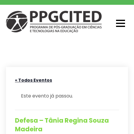
Skip
to
content
PPGCITED
Programa em Pós-graduação em
Ciências e Tecnologias na Educação
« Todos Eventos
Este evento já passou.
Defesa – Tânia Regina Souza
Madeira