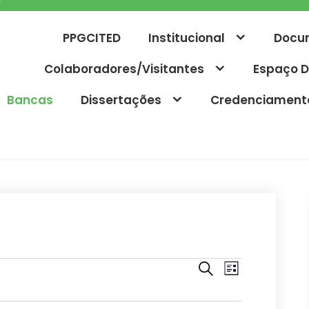
PPGCITED
Institucional
Docu
Colaboradores/Visitantes
Espaço D
Bancas
Dissertações
Credenciament
P
N
P
L
r
a
e
i
o
s