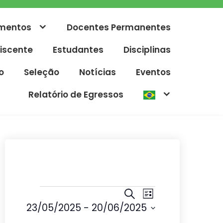
mentos
Docentes Permanentes
iscente
Estudantes
Disciplinas
o
Seleção
Notícias
Eventos
Relatório de Egressos
Eventos
P
N
P
L
r
23/05/2025
 - 
20/06/2025
e
a
i
o
s
S