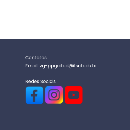
Contatos
Email: vg-ppgcited@ifsul.edu.br
Redes Sociais