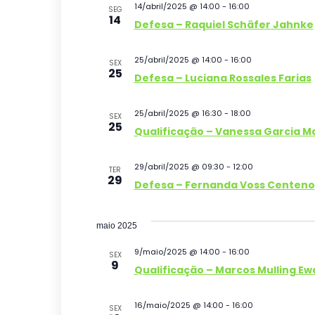
14/abril/2025 @ 14:00
-
16:00
SEG
14
Defesa – Raquiel Schäfer Jahnke
25/abril/2025 @ 14:00
-
16:00
SEX
25
Defesa – Luciana Rossales Farias
25/abril/2025 @ 16:30
-
18:00
SEX
25
Qualificação – Vanessa Garcia 
29/abril/2025 @ 09:30
-
12:00
TER
29
Defesa – Fernanda Voss Centeno
maio 2025
9/maio/2025 @ 14:00
-
16:00
SEX
9
Qualificação – Marcos Mulling Ew
16/maio/2025 @ 14:00
-
16:00
SEX