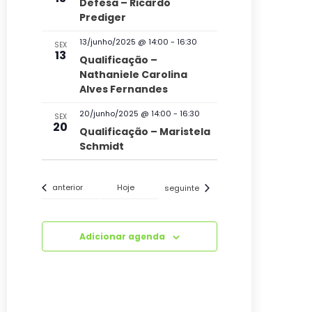
n
Defesa – Ricardo
Prediger
t
o
13/junho/2025 @ 14:00
-
16:30
SEX
13
Qualificação –
s
Nathaniele Carolina
Alves Fernandes
20/junho/2025 @ 14:00
-
16:30
SEX
20
Qualificação – Maristela
Schmidt
Eventos
Eventos
anterior
Hoje
seguinte
Adicionar agenda