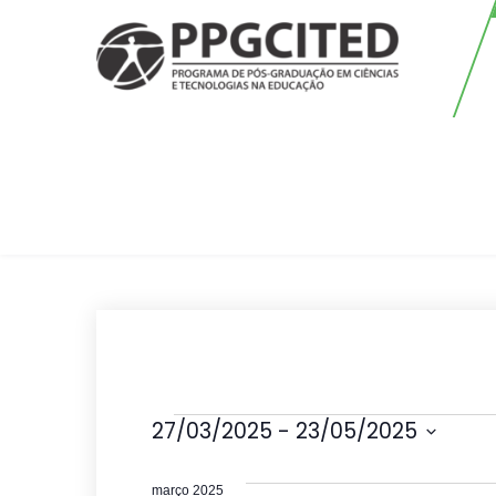
Skip
to
content
PPGCITED
Programa em Pós-graduação em
Ciências e Tecnologias na
Educação
Eventos
27/03/2025
 - 
23/05/2025
S
e
março 2025