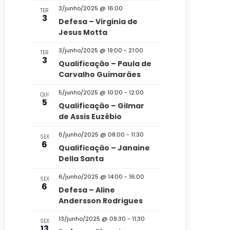
o
l
3/junho/2025 @ 16:00
TER
d
3
Defesa – Virginia de
E
e
Jesus Motta
v
v
3/junho/2025 @ 19:00
-
21:00
TER
e
3
i
Qualificação – Paula de
Carvalho Guimarães
s
n
u
t
5/junho/2025 @ 10:00
-
12:00
QUI
5
Qualificação – Gilmar
a
o
de Assis Euzébio
i
6/junho/2025 @ 08:00
-
11:30
s
SEX
6
Qualificação – Janaine
d
Della Santa
e
6/junho/2025 @ 14:00
-
16:00
SEX
E
6
Defesa – Aline
v
Andersson Rodrigues
e
13/junho/2025 @ 09:30
-
11:30
SEX
13