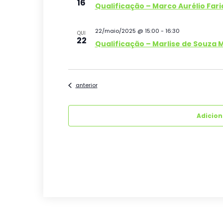
16
Qualificação – Marco Aurélio Faria
22/maio/2025 @ 15:00
-
16:30
QUI
22
Qualificação – Marlise de Souza 
Eventos
anterior
Adicio