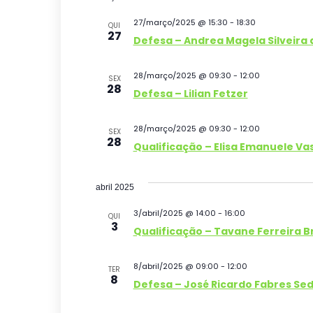
l
27/março/2025 @ 15:30
-
18:30
QUI
27
e
Defesa – Andrea Magela Silveira d
c
i
28/março/2025 @ 09:30
-
12:00
SEX
28
Defesa – Lilian Fetzer
o
n
28/março/2025 @ 09:30
-
12:00
e
SEX
28
Qualificação – Elisa Emanuele V
a
d
abril 2025
a
t
3/abril/2025 @ 14:00
-
16:00
QUI
3
a
Qualificação – Tavane Ferreira 
.
8/abril/2025 @ 09:00
-
12:00
TER
8
Defesa – José Ricardo Fabres Se