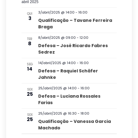
u
t
abril 2025
a
o
3/abril/2025 @ 14:00
-
16:00
QUI
3
i
Qualificação – Tavane Ferreira
Braga
s
d
8/abril/2025 @ 09:00
-
12:00
TER
8
Defesa – José Ricardo Fabres
e
Sedrez
E
14/abril/2025 @ 14:00
-
16:00
v
SEG
14
Defesa – Raquiel Schäfer
e
Jahnke
n
25/abril/2025 @ 14:00
-
16:00
SEX
t
25
Defesa – Luciana Rossales
o
Farias
s
25/abril/2025 @ 16:30
-
18:00
SEX
25
Qualificação – Vanessa Garcia
Machado