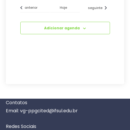
Eventos
Eventos
anterior
Hoje
seguinte
Adicionar agenda
Contatos
Email: vg-ppgcited@ifsul.edu.br
Redes Sociais