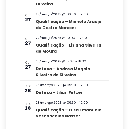
e
n
t
Oliveira
o
n
o
e
27/março/2025 @ 09:00
-
12:00
d
s
QUI
a
a
27
Qualificação – Michele Araujo
v
o
d
de Castro Mancini
e
v
a
27/março/2025 @ 10:00
-
12:00
QUI
g
27
t
i
Qualificação – Lisiana Silveira
a
de Moura
a
s
ç
.
27/março/2025 @ 15:30
-
18:30
u
QUI
27
ã
Defesa – Andrea Magela
a
Silveira de Silveira
o
l
d
28/março/2025 @ 09:30
-
12:00
SEX
28
E
Defesa – Lilian Fetzer
e
v
v
28/março/2025 @ 09:30
-
12:00
SEX
28
Qualificação – Elisa Emanuele
e
i
Vasconcelos Nasser
s
n