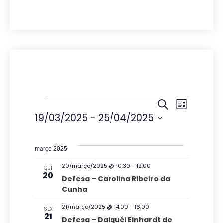
Eventos
P
N
P
L
r
19/03/2025
 - 
25/04/2025
e
a
i
o
s
S
s
v
c
t
e
u
q
março 2025
a
e
r
l
u
a
20/março/2025 @ 10:30
-
12:00
g
QUI
e
20
i
r
Defesa – Carolina Ribeiro da
a
c
e
Cunha
s
v
ç
i
a
21/março/2025 @ 14:00
-
16:00
e
SEX
o
21
ã
n
Defesa – Daiquél Einhardt de