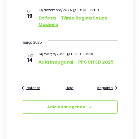
E
v
19/dezembro/2024 @ 10:30
-
12:00
QUI
19
Defesa – Tânia Regina Souza
e
Madeira
n
t
março 2025
o
14/março/2025 @ 08:30
-
09:30
SEX
14
Aula Inaugural – PPGCITED 2025
s
Eventos
Eventos
anterior
Hoje
seguinte
Adicionar agenda