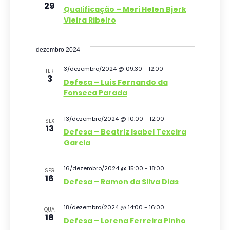
29
Qualificação – Meri Helen Bjerk
o
v
Vieira Ribeiro
e
d
n
e
dezembro 2024
t
v
3/dezembro/2024 @ 09:30
-
12:00
TER
3
o
Defesa – Luís Fernando da
i
Fonseca Parada
s
13/dezembro/2024 @ 10:00
-
12:00
u
SEX
13
Defesa – Beatriz Isabel Texeira
a
Garcia
i
16/dezembro/2024 @ 15:00
-
18:00
SEG
s
16
Defesa – Ramon da Silva Dias
d
18/dezembro/2024 @ 14:00
-
16:00
QUA
e
18
Defesa – Lorena Ferreira Pinho