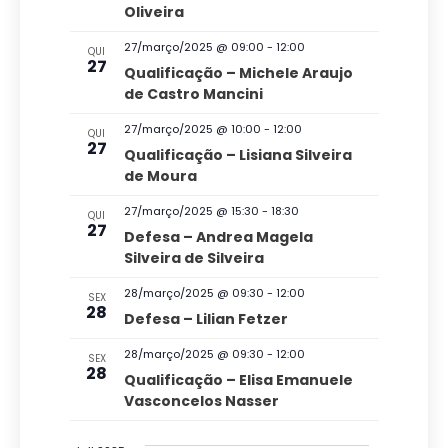
E
a
Oliveira
v
o
d
v
27/março/2025 @ 09:00
-
12:00
e
QUI
v
a
27
e
Qualificação – Michele Araujo
g
t
i
de Castro Mancini
n
a
a
s
27/março/2025 @ 10:00
-
12:00
QUI
t
ç
.
27
Qualificação – Lisiana Silveira
u
o
ã
de Moura
a
o
s
27/março/2025 @ 15:30
-
18:30
QUI
l
27
d
Defesa – Andrea Magela
E
Silveira de Silveira
e
v
v
28/março/2025 @ 09:30
-
12:00
SEX
28
Defesa – Lilian Fetzer
e
i
s
n
28/março/2025 @ 09:30
-
12:00
SEX
28
Qualificação – Elisa Emanuele
u
t
Vasconcelos Nasser
a
o