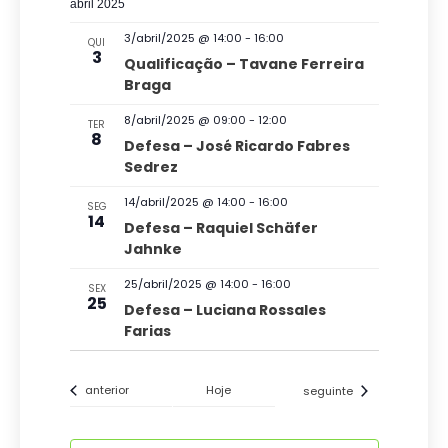
i
abril 2025
s
3/abril/2025 @ 14:00
-
16:00
QUI
d
3
Qualificação – Tavane Ferreira
Braga
e
E
8/abril/2025 @ 09:00
-
12:00
TER
8
v
Defesa – José Ricardo Fabres
Sedrez
e
14/abril/2025 @ 14:00
-
16:00
n
SEG
14
Defesa – Raquiel Schäfer
t
Jahnke
o
25/abril/2025 @ 14:00
-
16:00
SEX
s
25
Defesa – Luciana Rossales
Farias
Eventos
Eventos
anterior
Hoje
seguinte