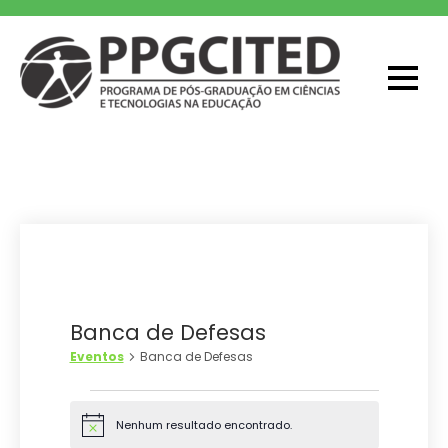
Skip
to
content
PPGCITED
Programa em Pós-graduação em
Ciências e Tecnologias na Educação
Banca de Defesas
Eventos
Banca de Defesas
Eventos
Nenhum resultado encontrado.
N
o