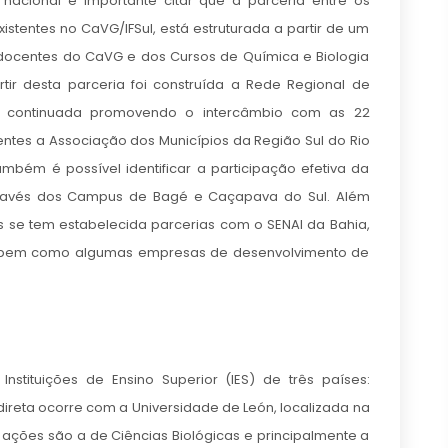
nacional é importante citar que a parceria entre os
stentes no CaVG/IFSul, está estruturada a partir de um
docentes do CaVG e dos Cursos de Química e Biologia
rtir desta parceria foi construída a Rede Regional de
o continuada promovendo o intercâmbio com as 22
ntes a Associação dos Municípios da Região Sul do Rio
bém é possível identificar a participação efetiva da
través dos Campus de Bagé e Caçapava do Sul. Além
 se tem estabelecida parcerias com o SENAI da Bahia,
RGS bem como algumas empresas de desenvolvimento de
stituições de Ensino Superior (IES) de três países:
direta ocorre com a Universidade de León, localizada na
 ações são a de Ciências Biológicas e principalmente a