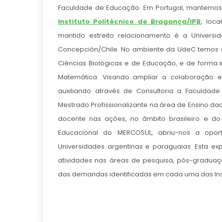
Faculdade de Educação. Em Portugal, mantemos
Instituto Politécnico de Bragança/IPB
, loc
mantido estreito relacionamento é a Univers
Concepción/Chile. No ambiente da UdeC temos d
Ciências Biológicas e de Educação, e de forma 
Matemática. Visando ampliar a colaboração en
auxiliando através de Consultoria a Faculd
Mestrado Profissionalizante na área de Ensino da
docente nas ações, no âmbito brasileiro e d
Educacional do MERCOSUL, abriu-nos a opor
Universidades argentinas e paraguaias. Esta e
atividades nas áreas de pesquisa, pós-gradua
das demandas identificadas em cada uma das Insti