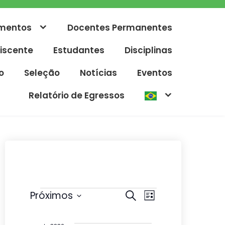
mentos
Docentes Permanentes
iscente
Estudantes
Disciplinas
o
Seleção
Notícias
Eventos
Relatório de Egressos
Eventos
P
N
Próximos
P
L
r
e
S
a
i
o
s
e