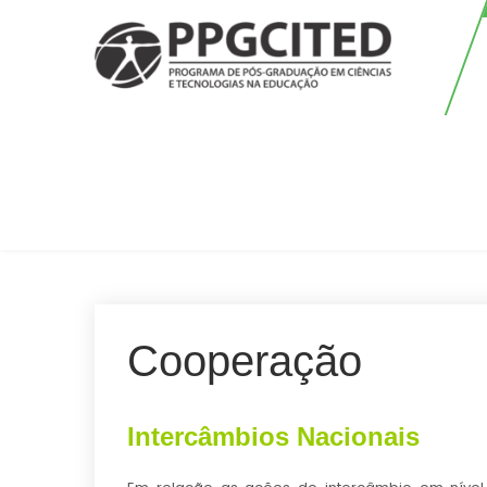
Skip
to
content
PPGCITED
Programa em Pós-graduação em
Ciências e Tecnologias na
Educação
Cooperação
Intercâmbios Nacionais