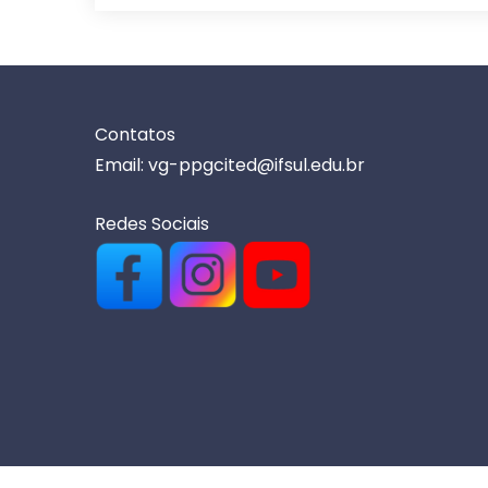
Contatos
Email: vg-ppgcited@ifsul.edu.br
Redes Sociais