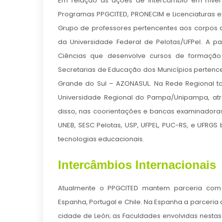
Em relação as ações de intercâmbio em nível 
Programas PPGCITED, PRONECIM e Licenciaturas exi
Grupo de professores pertencentes aos corpos 
da Universidade Federal de Pelotas/UFPel. A pa
Ciências que desenvolve cursos de formaçã
Secretarias de Educação dos Municípios pertence
Grande do Sul – AZONASUL. Na Rede Regional tam
Universidade Regional do Pampa/Unipampa, a
disso, nas coorientações e bancas examinadoras
UNEB, SESC Pelotas, USP, UFPEL, PUC-RS, e UF
tecnologias educacionais.
Intercâmbios Internacionais
Atualmente o PPGCITED mantem parceria com In
Espanha, Portugal e Chile. Na Espanha a parceria 
cidade de León; as Faculdades envolvidas nestas