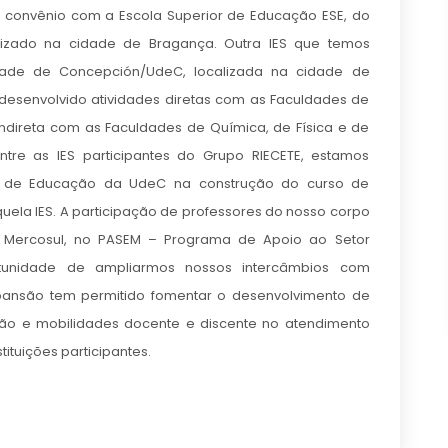
 convênio com a Escola Superior de Educação ESE, do
alizado na cidade de Bragança. Outra IES que temos
idade de Concepción/UdeC, localizada na cidade de
esenvolvido atividades diretas com as Faculdades de
indireta com as Faculdades de Química, de Física e de
tre as IES participantes do Grupo RIECETE, estamos
ade de Educação da UdeC na construção do curso de
quela IES. A participação de professores do nosso corpo
o Mercosul, no PASEM – Programa de Apoio ao Setor
tunidade de ampliarmos nossos intercâmbios com
xpansão tem permitido fomentar o desenvolvimento de
ção e mobilidades docente e discente no atendimento
tuições participantes.