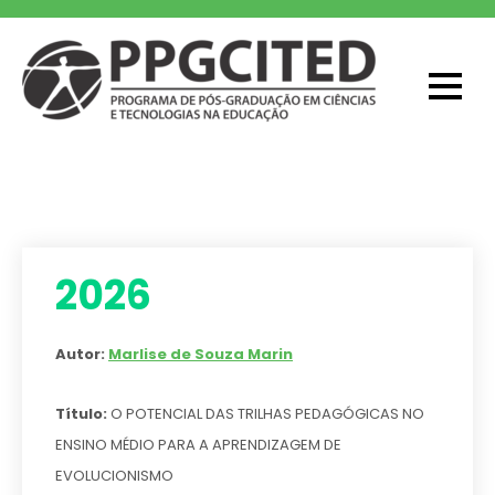
Skip
to
content
PPGCITED
Programa em Pós-graduação em
Ciências e Tecnologias na Educação
2026
Autor:
Marlise de Souza Marin
Título:
O POTENCIAL DAS TRILHAS PEDAGÓGICAS NO
ENSINO MÉDIO PARA A APRENDIZAGEM DE
EVOLUCIONISMO