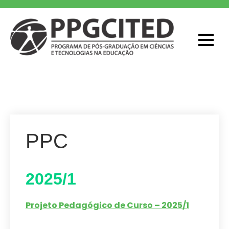
Skip
to
content
PPGCITED
Programa em Pós-graduação em
Ciências e Tecnologias na Educação
PPC
2025/1
Projeto Pedagógico de Curso – 2025/1