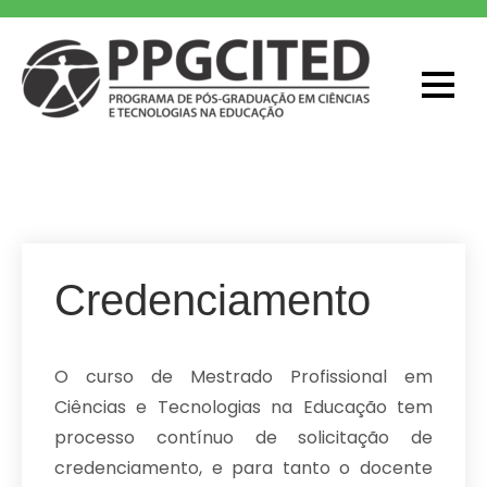
Skip
to
content
PPGCITED
Programa em Pós-graduação em
Ciências e Tecnologias na Educação
Credenciamento
O curso de Mestrado Profissional em
Ciências e Tecnologias na Educação tem
processo contínuo de solicitação de
credenciamento, e para tanto o docente