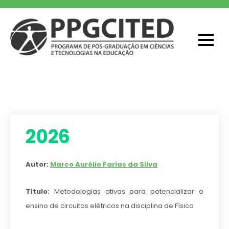
Skip
to
content
PPGCITED
Programa em Pós-graduação em
Ciências e Tecnologias na Educação
2026
Autor:
Marco Aurélio Farias da Silva
Título:
Metodologias ativas para potencializar o
ensino de circuitos elétricos na disciplina de Física