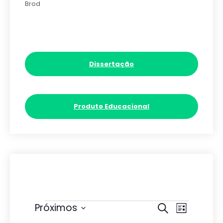
Brod
Dissertação
Produto Educacional
Eventos
P
N
Próximos
P
L
r
S
i