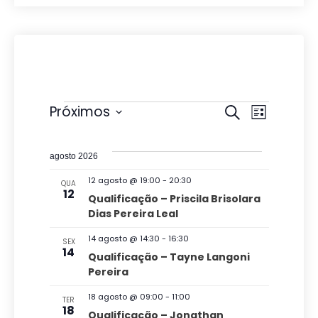
Eventos
P
N
Próximos
P
L
r
e
S
a
i
o
s
e
s
v
c
agosto 2026
t
l
u
q
a
e
12 agosto @ 19:00
-
20:30
QUA
r
e
12
u
Qualificação – Priscila Brisolara
a
g
c
Dias Pereira Leal
i
r
a
i
e
s
14 agosto @ 14:30
-
16:30
SEX
v
ç
o
14
Qualificação – Tayne Langoni
a
e
n
Pereira
ã
n
e
e
t
o
18 agosto @ 09:00
-
11:00
n
TER
o
a
18
Qualificação – Jonathan