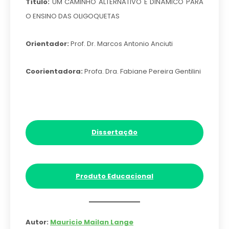
Título:
UM CAMINHO ALTERNATIVO E DINÂMICO PARA
O ENSINO DAS OLIGOQUETAS
Orientador:
Prof. Dr. Marcos Antonio Anciuti
Coorientadora:
Profa. Dra. Fabiane Pereira Gentilini
Dissertação
Produto Educacional
Autor:
Mauricio Mailan Lange