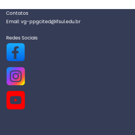
i
s
Contatos
d
Email: vg-ppgcited@ifsul.edu.br
e
Redes Sociais
E
v
e
n
t
o
s