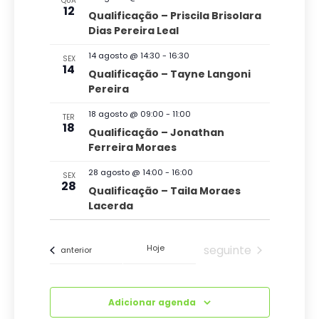
QUA
e
v
12
t
Qualificação – Priscila Brisolara
g
Dias Pereira Leal
a
i
a
.
s
14 agosto @ 14:30
-
16:30
SEX
14
ç
Qualificação – Tayne Langoni
u
Pereira
ã
a
o
18 agosto @ 09:00
-
11:00
TER
l
18
Qualificação – Jonathan
d
Ferreira Moraes
E
e
v
28 agosto @ 14:00
-
16:00
SEX
v
28
Qualificação – Taila Moraes
e
i
Lacerda
s
n
u
t
Eventos
Hoje
seguinte
Eventos
anterior
a
o
i
Adicionar agenda
s