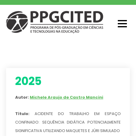
Skip
to
content
PPGCITED
Programa em Pós-graduação em
Ciências e Tecnologias na Educação
2025
Autor:
Michele Araujo de Castro Mancini
Título:
ACIDENTE DO TRABALHO EM ESPAÇO
CONFINADO: SEQUÊNCIA DIDÁTICA POTENCIALMENTE
SIGNIFICATIVA UTILIZANDO MAQUETES E JÚRI SIMULADO