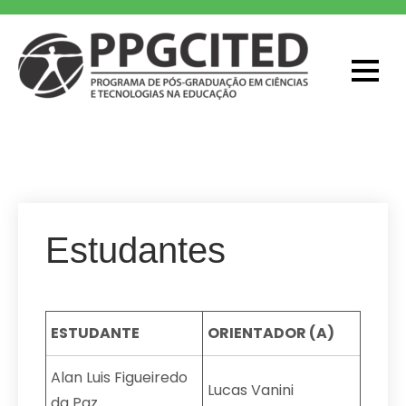
Skip
to
content
PPGCITED
Programa em Pós-graduação em
Ciências e Tecnologias na Educação
Estudantes
ESTUDANTE
ORIENTADOR (A)
Alan Luis Figueiredo
Lucas Vanini
da Paz