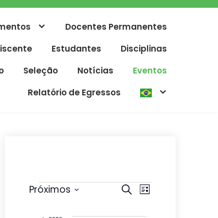
mentos
Docentes Permanentes
iscente
Estudantes
Disciplinas
o
Seleção
Notícias
Eventos
Relatório de Egressos
Eventos
P
N
Próximos
P
L
r
e
S
a
i
o
s
e