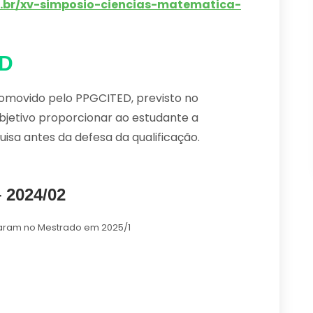
du.br/xv-simposio-ciencias-matematica-
ED
omovido pelo PPGCITED, previsto no
etivo proporcionar ao estudante a
sa antes da defesa da qualificação.
 2024/02
aram no Mestrado em 2025/1