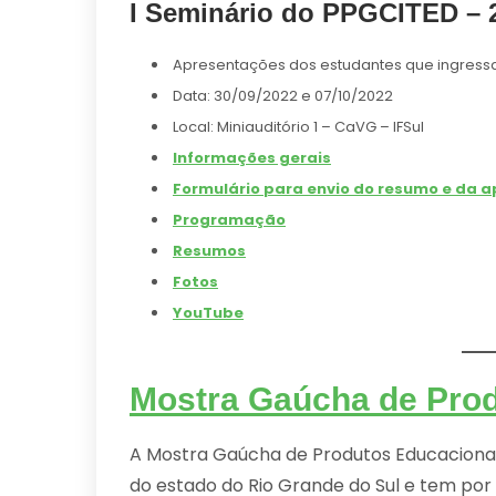
I Seminário do PPGCITED – 
Apresentações dos estudantes que ingress
Data: 30/09/2022 e 07/10/2022
Local: Miniauditório 1 – CaVG – IFSul
Informações gerais
Formulário para envio do resumo e da 
Programação
Resumos
Fotos
YouTube
Mostra Gaúcha de Pro
A Mostra Gaúcha de Produtos Educacionais
do estado do Rio Grande do Sul e tem por 