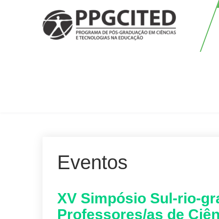
Skip
to
content
PPGCITED
Programa em Pós-graduação em
Ciências e Tecnologias na
Educação
Eventos
XV Simpósio Sul-rio-g
Professores/as de Ciê