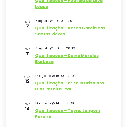
Qualificação – Patrícia da Silva
a
g
u
c
Lopes
r
a
i
e
i
v
7 agosto @ 10:00
-
12:00
ç
o
SEX
s
7
e
Qualificação – Karen Garcia dos
n
ã
n
Santos Rickes
a
e
t
o
o
e
a
7 agosto @ 19:00
-
20:30
SEX
d
s
7
d
n
Qualificação – Kaine Morales
o
Barbosa
a
a
v
t
v
12 agosto @ 19:00
-
20:30
QUA
a
i
12
Qualificação – Priscila Brisolara
e
.
s
Dias Pereira Leal
g
u
14 agosto @ 14:30
-
16:30
a
SEX
a
14
Qualificação – Tayne Langoni
ç
l
Pereira
ã
E