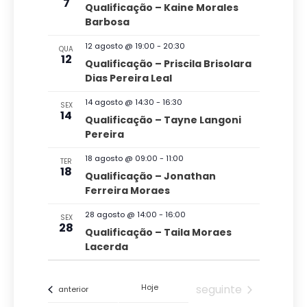
a
7
Qualificação – Kaine Morales
d
s
a
d
Barbosa
v
o
a
12 agosto @ 19:00
-
20:30
QUA
e
v
12
t
Qualificação – Priscila Brisolara
g
Dias Pereira Leal
a
i
a
.
s
14 agosto @ 14:30
-
16:30
SEX
14
ç
Qualificação – Tayne Langoni
u
Pereira
ã
a
o
18 agosto @ 09:00
-
11:00
TER
l
18
Qualificação – Jonathan
d
Ferreira Moraes
E
e
v
28 agosto @ 14:00
-
16:00
SEX
v
28
Qualificação – Taila Moraes
e
i
Lacerda
s
n
u
t
Eventos
Hoje
seguinte
Eventos
anterior
a