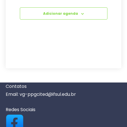
o
i
Adicionar agenda
s
d
e
E
v
e
n
t
o
Contatos
s
Email: vg-ppgcited@ifsul.edu.br
Redes Sociais