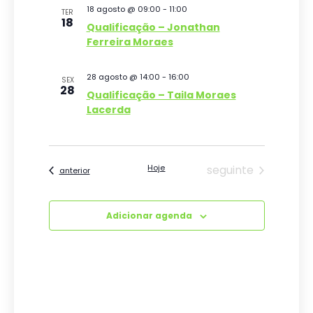
18 agosto @ 09:00
-
11:00
TER
o
v
18
Qualificação – Jonathan
e
Ferreira Moraes
d
n
e
28 agosto @ 14:00
-
16:00
SEX
t
28
v
Qualificação – Taila Moraes
Lacerda
o
i
s
u
Eventos
Hoje
seguinte
Eventos
anterior
a
i
Adicionar agenda
s
d
e