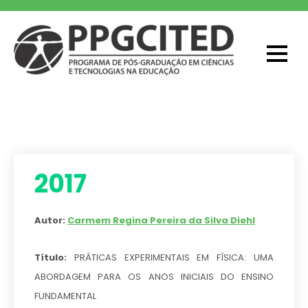
Skip
to
content
PPGCITED
Programa em Pós-graduação em
Ciências e Tecnologias na Educação
2017
Autor:
Carmem Regina Pereira da Silva Diehl
Título:
PRÁTICAS EXPERIMENTAIS EM FÍSICA: UMA
ABORDAGEM PARA OS ANOS INICIAIS DO ENSINO
FUNDAMENTAL