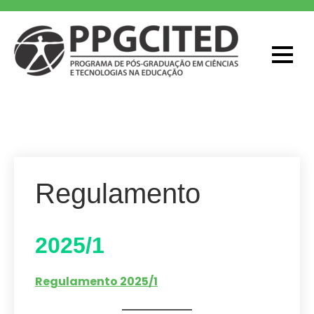
Skip
to
content
PPGCITED
Programa em Pós-graduação em
Ciências e Tecnologias na Educação
Regulamento
2025/1
Regulamento 2025/1