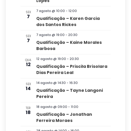
Lopes
i
r
a
i
e
s
7 agosto @ 10:00
-
12:00
SEX
v
ç
o
7
Qualificação – Karen Garcia
a
e
n
dos Santos Rickes
ã
n
e
e
t
o
7 agosto @ 19:00
-
20:30
n
SEX
o
a
7
Qualificação – Kaine Morales
d
s
a
d
Barbosa
v
o
a
12 agosto @ 19:00
-
20:30
QUA
e
v
12
t
Qualificação – Priscila Brisolara
g
Dias Pereira Leal
a
i
a
.
s
14 agosto @ 14:30
-
16:30
SEX
14
ç
Qualificação – Tayne Langoni
u
Pereira
ã
a
o
18 agosto @ 09:00
-
11:00
TER
l
18
Qualificação – Jonathan
d
Ferreira Moraes
E
e
28 agosto @ 14:00
-
16:00