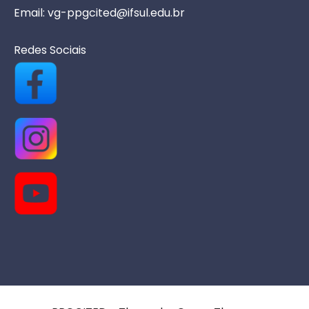
s
Email: vg-ppgcited@ifsul.edu.br
Redes Sociais