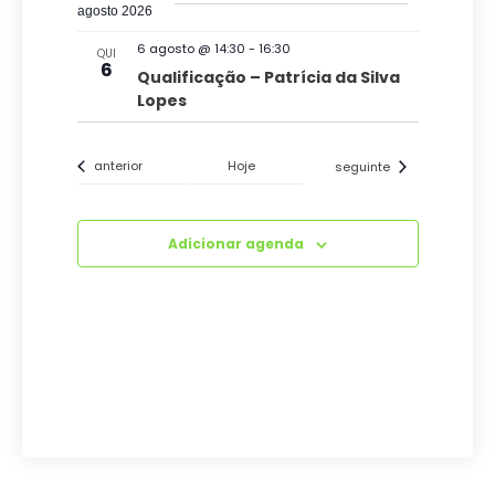
agosto 2026
6 agosto @ 14:30
-
16:30
QUI
6
Qualificação – Patrícia da Silva
Lopes
Eventos
Eventos
anterior
Hoje
seguinte
Adicionar agenda