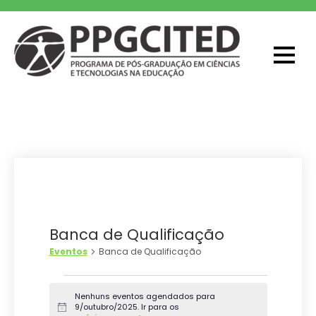
Skip
to
content
PPGCITED
Programa em Pós-graduação em
Ciências e Tecnologias na Educação
Banca de Qualificação
Eventos
Banca de Qualificação
Eventos
Nenhuns eventos agendados para
for
9/outubro/2025. Ir para os
N