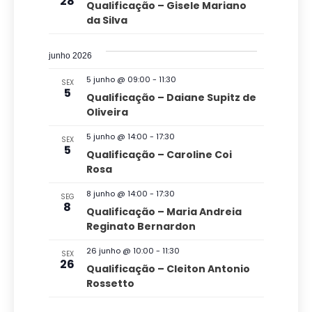
28
Qualificação – Gisele Mariano
u
t
da Silva
a
o
i
junho 2026
s
5 junho @ 09:00
-
11:30
SEX
5
Qualificação – Daiane Supitz de
d
Oliveira
e
5 junho @ 14:00
-
17:30
E
SEX
5
Qualificação – Caroline Coi
v
Rosa
e
8 junho @ 14:00
-
17:30
SEG
n
8
Qualificação – Maria Andreia
t
Reginato Bernardon
o
26 junho @ 10:00
-
11:30
SEX
26
s
Qualificação – Cleiton Antonio
Rossetto