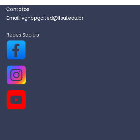
Contatos
Email: vg-ppgcited@ifsul.edu.br
Redes Sociais