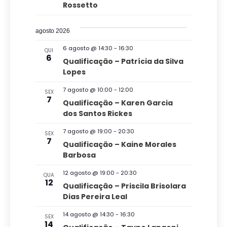
d
n
Rossetto
ã
n
e
e
e
t
o
n
o
a
agosto 2026
E
d
s
a
d
6 agosto @ 14:30
-
16:30
QUI
v
v
o
6
a
Qualificação – Patrícia da Silva
e
e
Lopes
v
t
g
a
n
i
7 agosto @ 10:00
-
12:00
SEX
7
a
.
Qualificação – Karen Garcia
s
t
dos Santos Rickes
ç
u
o
ã
7 agosto @ 19:00
-
20:30
SEX
a
7
s
Qualificação – Kaine Morales
o
Barbosa
l
d
E
12 agosto @ 19:00
-
20:30
QUA
e
12
Qualificação – Priscila Brisolara
v
v
Dias Pereira Leal
e
i
14 agosto @ 14:30
-
16:30
SEX
s
n
14