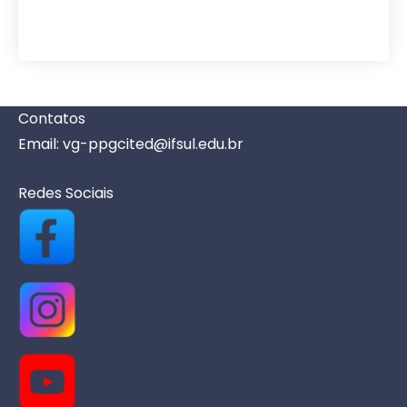
Contatos
Email: vg-ppgcited@ifsul.edu.br
Redes Sociais