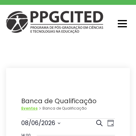
Skip
to
content
PPGCITED
Programa em Pós-graduação em
Ciências e Tecnologias na Educação
Banca de Qualificação
Eventos
Banca de Qualificação
Eventos
P
N
08/06/2026
P
D
r
S
a
for
e
i
o
14:00