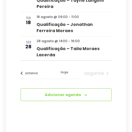
Qualificação – Tayne Langoni
Pereira
u
t
a
o
18 agosto @ 09:00
-
11:00
TER
18
i
Qualificação – Jonathan
Ferreira Moraes
s
28 agosto @ 14:00
-
16:00
d
SEX
28
Qualificação – Taila Moraes
e
Lacerda
E
v
Eventos
Hoje
seguinte
Eventos
anterior
e
n
t
Adicionar agenda
o
s