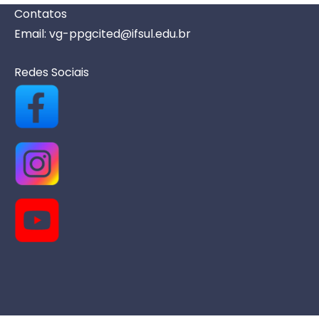
e
Contatos
n
Email: vg-ppgcited@ifsul.edu.br
t
o
Redes Sociais
s