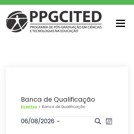
Skip
to
content
PPGCITED
Programa em Pós-graduação em
Ciências e Tecnologias na Educação
Banca de Qualificação
Eventos
Banca de Qualificação
Eventos
P
N
06/08/2026
P
M
r
S
a
e
ê
o