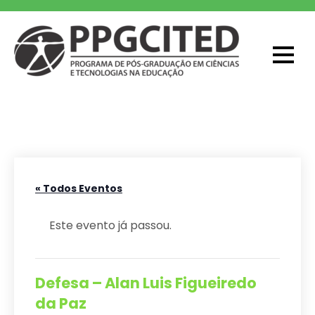
Skip
to
content
PPGCITED
Programa em Pós-graduação em
Ciências e Tecnologias na Educação
« Todos Eventos
Este evento já passou.
Defesa – Alan Luis Figueiredo
da Paz