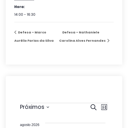
Hora:
14:00 - 16:30
Defesa – Marco
Defesa – Nathaniele
Aurélio Farias da Silva
Carolina Alves Fernandes
Eventos
P
N
Próximos
P
L
r
e
S
a
i
o
s
e
s
v
c
agosto 2026
t