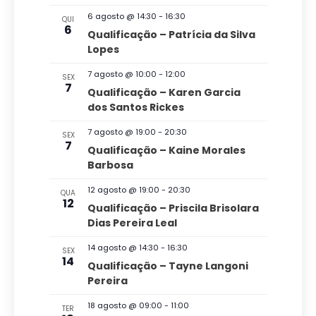
l
u
q
a
e
6 agosto @ 14:30
-
16:30
QUI
r
e
6
u
Qualificação – Patrícia da Silva
a
g
c
Lopes
i
r
a
i
e
s
7 agosto @ 10:00
-
12:00
SEX
v
ç
o
7
Qualificação – Karen Garcia
a
e
n
dos Santos Rickes
ã
n
e
e
t
o
7 agosto @ 19:00
-
20:30
n
SEX
o
a
7
Qualificação – Kaine Morales
d
s
a
d
Barbosa
v
o
a
12 agosto @ 19:00
-
20:30
QUA
e
v
12
t
Qualificação – Priscila Brisolara
g
Dias Pereira Leal
a
i
a
.
s
14 agosto @ 14:30
-
16:30
SEX
14
ç
Qualificação – Tayne Langoni
u
Pereira
ã
a
o
18 agosto @ 09:00
-
11:00
TER