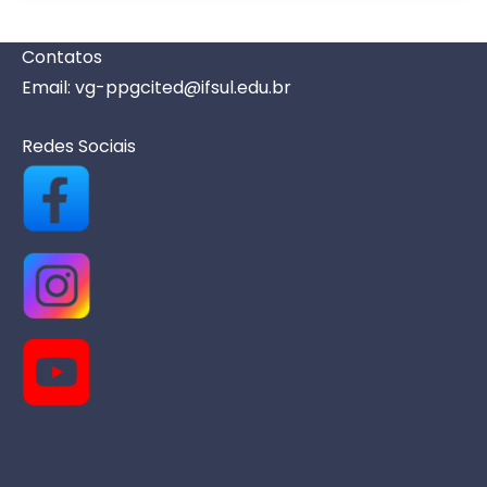
t
o
Contatos
s
Email: vg-ppgcited@ifsul.edu.br
Redes Sociais