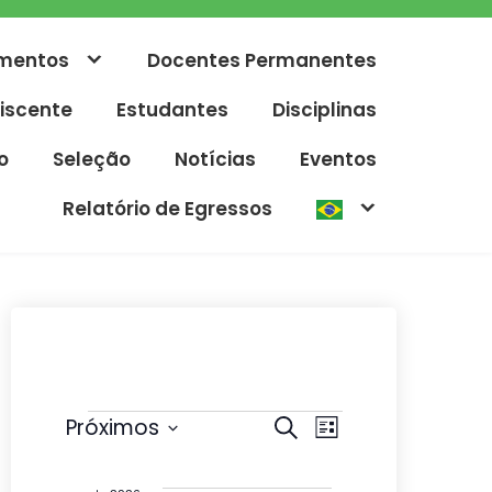
mentos
Docentes Permanentes
iscente
Estudantes
Disciplinas
o
Seleção
Notícias
Eventos
Relatório de Egressos
Eventos
P
N
Próximos
P
L
r
e
S
a
i
o
s
e