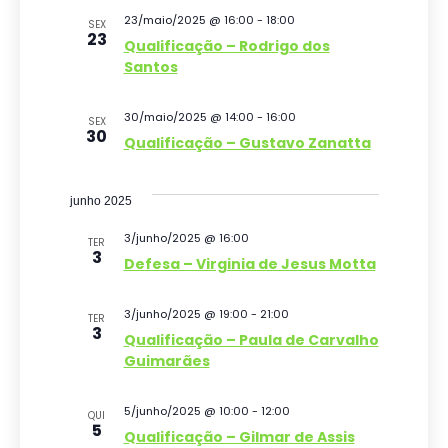
23/maio/2025 @ 16:00
-
18:00
o
v
SEX
23
Qualificação – Rodrigo dos
e
d
Santos
n
e
30/maio/2025 @ 14:00
-
16:00
SEX
t
v
30
Qualificação – Gustavo Zanatta
o
i
s
junho 2025
u
3/junho/2025 @ 16:00
TER
3
Defesa – Virginia de Jesus Motta
a
i
3/junho/2025 @ 19:00
-
21:00
TER
3
Qualificação – Paula de Carvalho
s
Guimarães
d
e
5/junho/2025 @ 10:00
-
12:00
QUI
5
Qualificação – Gilmar de Assis