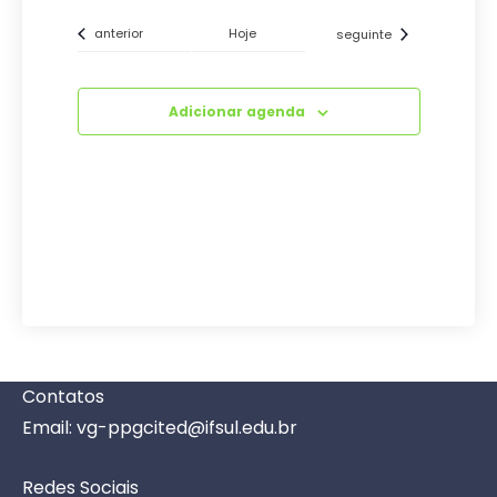
Eventos
Eventos
anterior
Hoje
seguinte
Adicionar agenda
Contatos
Email: vg-ppgcited@ifsul.edu.br
Redes Sociais