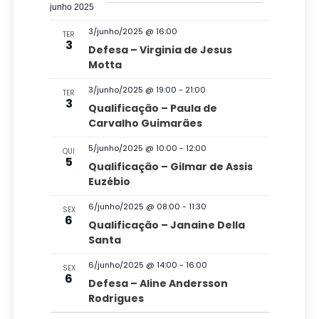
u
t
junho 2025
a
o
3/junho/2025 @ 16:00
TER
3
i
Defesa – Virginia de Jesus
Motta
s
d
3/junho/2025 @ 19:00
-
21:00
TER
3
Qualificação – Paula de
e
Carvalho Guimarães
E
5/junho/2025 @ 10:00
-
12:00
v
QUI
5
Qualificação – Gilmar de Assis
e
Euzébio
n
6/junho/2025 @ 08:00
-
11:30
SEX
t
6
Qualificação – Janaine Della
o
Santa
s
6/junho/2025 @ 14:00
-
16:00
SEX
6
Defesa – Aline Andersson
Rodrigues