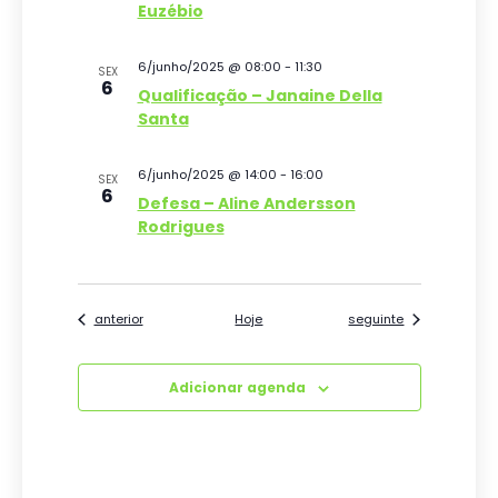
E
Euzébio
v
6/junho/2025 @ 08:00
-
11:30
SEX
e
6
Qualificação – Janaine Della
n
Santa
t
6/junho/2025 @ 14:00
-
16:00
SEX
o
6
Defesa – Aline Andersson
Rodrigues
s
Eventos
Eventos
anterior
Hoje
seguinte
Adicionar agenda