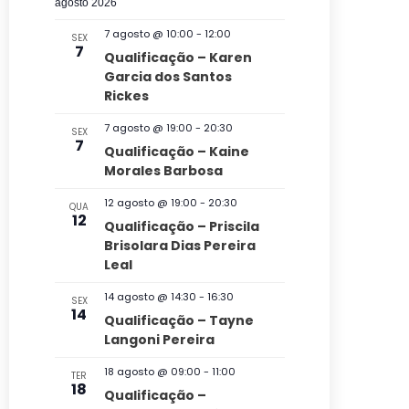
s
v
c
agosto 2026
t
l
u
q
a
e
7 agosto @ 10:00
-
12:00
SEX
r
e
7
u
Qualificação – Karen
a
g
c
Garcia dos Santos
i
r
a
Rickes
i
e
s
v
ç
o
7 agosto @ 19:00
-
20:30
a
SEX
e
7
n
Qualificação – Kaine
ã
n
e
Morales Barbosa
e
t
o
n
o
a
12 agosto @ 19:00
-
20:30
QUA
d
s
a
12
d
Qualificação – Priscila
v
o
Brisolara Dias Pereira
a
Leal
e
v
t
g
14 agosto @ 14:30
-
16:30
a
SEX
i
14
Qualificação – Tayne
a
.
s
Langoni Pereira
ç
u
18 agosto @ 09:00
-
11:00
TER
ã
18
a
Qualificação –