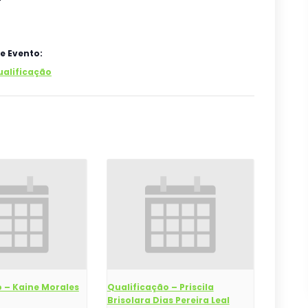
e Evento:
ualificação
 – Kaine Morales
Qualificação – Priscila
Brisolara Dias Pereira Leal