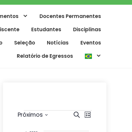
mentos
Docentes Permanentes
iscente
Estudantes
Disciplinas
o
Seleção
Notícias
Eventos
Relatório de Egressos
Eventos
P
N
Próximos
P
L
r
e
S
a
i
o
s
e