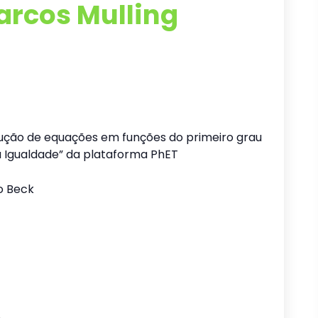
arcos Mulling
ução de equações em funções do primeiro grau
da Igualdade” da plataforma PhET
ho Beck
5