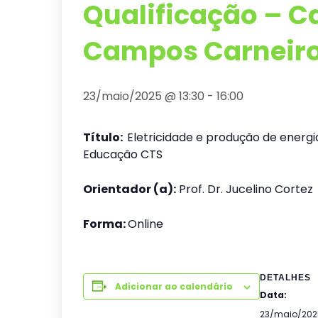
Qualificação – Ca
Campos Carneir
23/maio/2025 @ 13:30
-
16:00
Título:
Eletricidade e produção de energ
Educação CTS
Orientador (a):
Prof. Dr. Jucelino Cortez
Forma:
Online
DETALHES
Adicionar ao calendário
Data:
23/maio/202