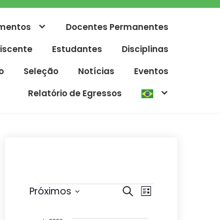
mentos
Docentes Permanentes
iscente
Estudantes
Disciplinas
o
Seleção
Notícias
Eventos
Relatório de Egressos
Eventos
P
N
Próximos
P
L
r
e
S
a
i
o
s
e