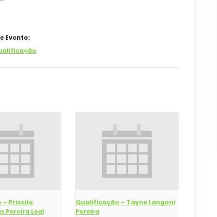
e Evento:
ualificação
 – Priscila
Qualificação – Tayne Langoni
s Pereira Leal
Pereira