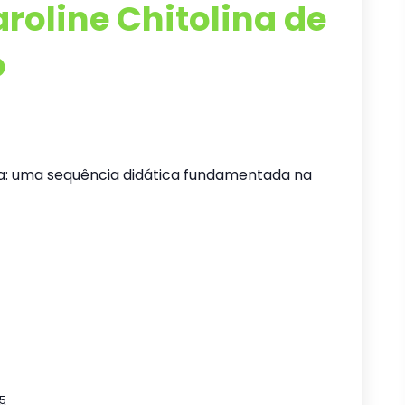
roline Chitolina de
o
ia: uma sequência didática fundamentada na
5