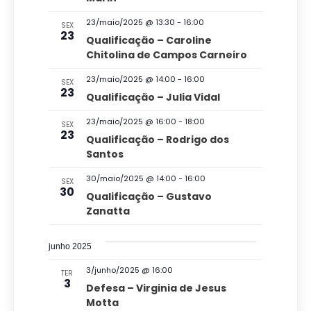
o
n
o
e
23/maio/2025 @ 13:30
-
16:00
d
s
SEX
a
a
23
Qualificação – Caroline
v
o
d
Chitolina de Campos Carneiro
e
v
a
23/maio/2025 @ 14:00
-
16:00
SEX
g
23
t
i
Qualificação – Julia Vidal
a
a
s
23/maio/2025 @ 16:00
-
18:00
SEX
ç
.
23
Qualificação – Rodrigo dos
u
ã
Santos
a
o
30/maio/2025 @ 14:00
-
16:00
SEX
l
30
d
Qualificação – Gustavo
E
Zanatta
e
v
v
junho 2025
e
i
3/junho/2025 @ 16:00
TER
s
n
3
Defesa – Virginia de Jesus
u
t
Motta