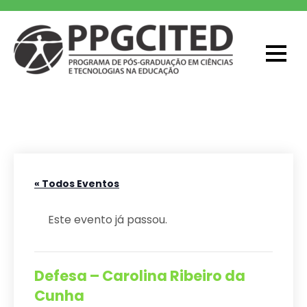
Skip
to
content
PPGCITED
Programa em Pós-graduação em
Ciências e Tecnologias na Educação
« Todos Eventos
Este evento já passou.
Defesa – Carolina Ribeiro da
Cunha