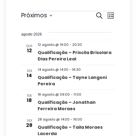
Eventos
P
N
Próximos
P
L
r
e
S
a
i
o
s
e
s
v
c
agosto 2026
t
l
u
q
a
e
12 agosto @ 19:00
-
20:30
QUA
r
e
12
u
Qualificação – Priscila Brisolara
a
g
c
Dias Pereira Leal
i
r
a
i
e
s
14 agosto @ 14:30
-
16:30
SEX
v
ç
o
14
Qualificação – Tayne Langoni
a
e
n
Pereira
ã
n
e
e
t
o
18 agosto @ 09:00
-
11:00
n
TER
o
a
18
Qualificação – Jonathan
d
s
a
d
Ferreira Moraes
v
o
a
28 agosto @ 14:00
-
16:00
SEX
e
v
28
t
Qualificação – Taila Moraes
g
Lacerda
a