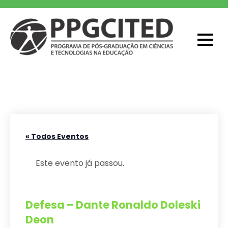
Skip
to
content
PPGCITED
Programa em Pós-graduação em
Ciências e Tecnologias na Educação
« Todos Eventos
Este evento já passou.
Defesa – Dante Ronaldo Doleski
Deon