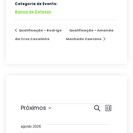
Categoria de Evento:
Banca de Defesas
Qualificação – Rodrigo
Qualificação – Amanda
da Cruz Casalinho
Machado Caetano
Eventos
P
N
Próximos
P
L
r
e
S
a
i
o
s
e
s
v
c
agosto 2026
t
l
u