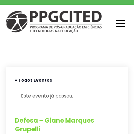
Skip
to
content
PPGCITED
Programa em Pós-graduação em
Ciências e Tecnologias na Educação
« Todos Eventos
Este evento já passou.
Defesa – Giane Marques
Grupelli