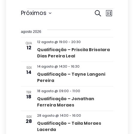
Eventos
P
N
Próximos
P
L
r
e
S
a
i
o
s
e
s
v
c
agosto 2026
t
l
u
q
a
e
12 agosto @ 19:00
-
20:30
QUA
r
e
12
u
Qualificação – Priscila Brisolara
a
g
c
Dias Pereira Leal
i
r
a
i
e
s
14 agosto @ 14:30
-
16:30
SEX
v
ç
o
14
Qualificação – Tayne Langoni
a
e
n
Pereira
ã
n
e
e
t
o
18 agosto @ 09:00
-
11:00
n
TER
o
a
18
Qualificação – Jonathan
d
s
a
d
Ferreira Moraes
v
o
a
28 agosto @ 14:00
-
16:00
SEX
e
v
28
t
Qualificação – Taila Moraes
g
Lacerda
a
i