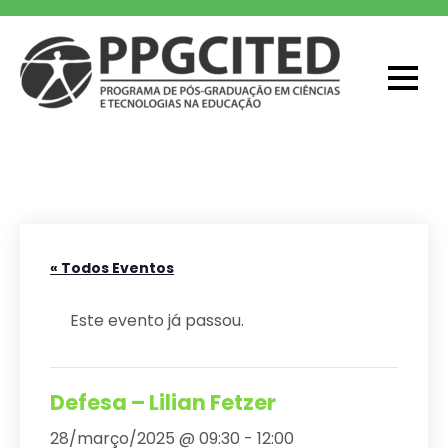
Skip
to
content
PPGCITED
Programa em Pós-graduação em
Ciências e Tecnologias na Educação
« Todos Eventos
Este evento já passou.
Defesa – Lilian Fetzer
28/março/2025 @ 09:30
-
12:00