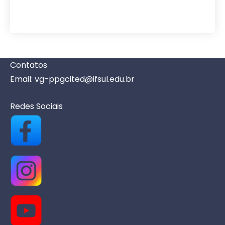
v
e
n
t
o
Contatos
s
Email: vg-ppgcited@ifsul.edu.br
Redes Sociais