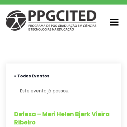
Skip
to
content
PPGCITED
Programa em Pós-graduação em
Ciências e Tecnologias na Educação
« Todos Eventos
Este evento já passou.
Defesa – Meri Helen Bjerk Vieira
Ribeiro