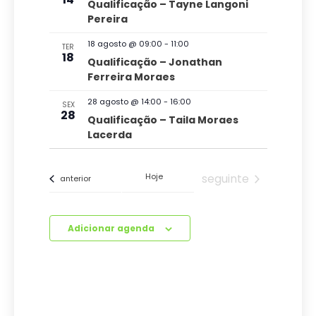
ç
Qualificação – Tayne Langoni
u
Pereira
ã
a
o
18 agosto @ 09:00
-
11:00
TER
l
18
Qualificação – Jonathan
d
Ferreira Moraes
E
e
v
28 agosto @ 14:00
-
16:00
SEX
v
28
Qualificação – Taila Moraes
e
i
Lacerda
s
n
u
t
Eventos
Hoje
seguinte
Eventos
anterior
a
o
i
Adicionar agenda
s
d
e
E