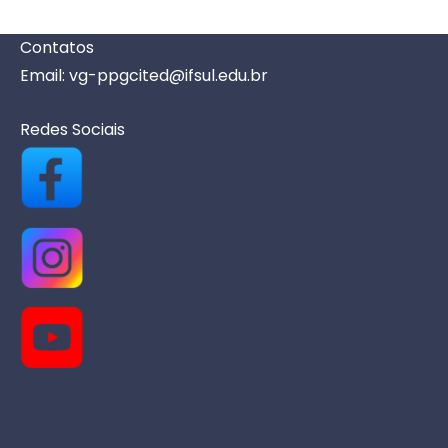
v
e
Contatos
n
Email: vg-ppgcited@ifsul.edu.br
t
o
Redes Sociais
s