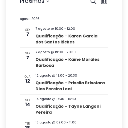
Eventos
P
N
Próximos
P
L
r
e
S
a
i
o
s
e
s
v
c
agosto 2026
t
l
u
q
a
e
7 agosto @ 10:00
-
12:00
SEX
r
e
7
u
Qualificação – Karen Garcia
a
g
c
dos Santos Rickes
i
r
a
i
e
s
7 agosto @ 19:00
-
20:30
SEX
v
ç
o
7
Qualificação – Kaine Morales
a
e
n
Barbosa
ã
n
e
e
t
o
12 agosto @ 19:00
-
20:30
n
QUA
o
a
12
Qualificação – Priscila Brisolara
d
s
a
d
Dias Pereira Leal
v
o
a
14 agosto @ 14:30
-
16:30
SEX
e
v
14
t
Qualificação – Tayne Langoni
g
Pereira
a
i
a
.
s
18 agosto @ 09:00
-
11:00
TER
18