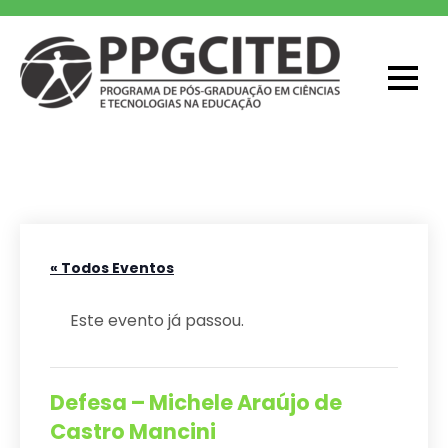
Skip
to
content
PPGCITED
Programa em Pós-graduação em
Ciências e Tecnologias na Educação
« Todos Eventos
Este evento já passou.
Defesa – Michele Araújo de
Castro Mancini