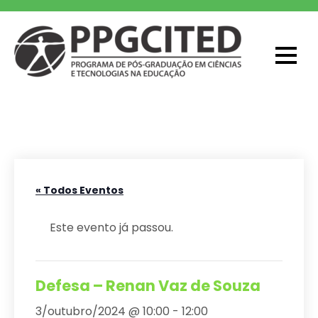
Skip
to
content
PPGCITED
Programa em Pós-graduação em
Ciências e Tecnologias na Educação
« Todos Eventos
Este evento já passou.
Defesa – Renan Vaz de Souza
3/outubro/2024 @ 10:00
-
12:00