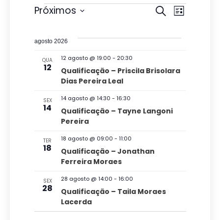
Eventos
P
N
Próximos
P
L
r
e
S
a
i
o
s
e
s
v
c
agosto 2026
t
l
u
q
a
e
12 agosto @ 19:00
-
20:30
QUA
r
e
12
u
Qualificação – Priscila Brisolara
a
g
c
Dias Pereira Leal
i
r
a
i
e
s
14 agosto @ 14:30
-
16:30
SEX
v
ç
o
14
Qualificação – Tayne Langoni
a
e
n
Pereira
ã
n
e
e
t
o
18 agosto @ 09:00
-
11:00
n
TER
o
a
18
Qualificação – Jonathan
d
s
a
d
Ferreira Moraes
v
o
a
28 agosto @ 14:00
-
16:00
SEX
e
v
28
t
Qualificação – Taila Moraes
g
Lacerda
a
i
a
.