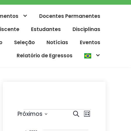
mentos
Docentes Permanentes
iscente
Estudantes
Disciplinas
o
Seleção
Notícias
Eventos
Relatório de Egressos
Eventos
P
N
Próximos
P
L
r
e
S
a
i
o
s
e