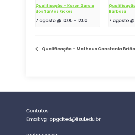
Qualificação – Karen Garcia
Qualificação
dos Santos Rickes
Barbosa
7 agosto @ 10:00
-
12:00
7 agosto @ 
Qualificação – Matheus Constenla Briã
Contatos
Email: vg-ppgcited@ifsul.edu.br