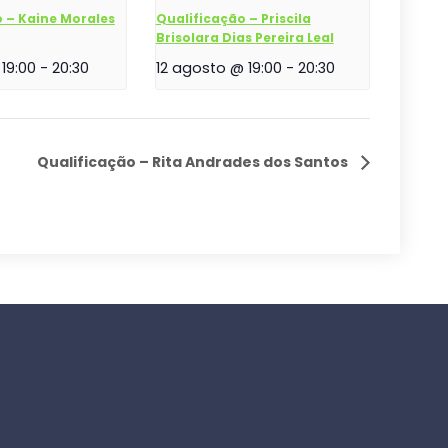
 – Kaine Morales
Qualificação – Priscila
Brisolara Dias Pereira Leal
19:00
-
20:30
12 agosto @ 19:00
-
20:30
o
Qualificação – Rita Andrades dos Santos