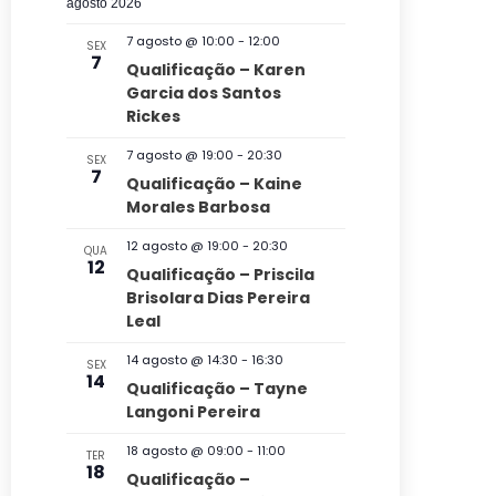
s
v
c
agosto 2026
t
l
u
q
a
e
7 agosto @ 10:00
-
12:00
SEX
r
e
7
u
Qualificação – Karen
a
g
c
Garcia dos Santos
i
r
a
Rickes
i
e
s
v
ç
o
7 agosto @ 19:00
-
20:30
a
SEX
e
7
n
Qualificação – Kaine
ã
n
e
Morales Barbosa
e
t
o
n
o
a
12 agosto @ 19:00
-
20:30
QUA
d
s
a
12
d
Qualificação – Priscila
v
o
Brisolara Dias Pereira
a
Leal
e
v
t
g
14 agosto @ 14:30
-
16:30
a
SEX
i
14
Qualificação – Tayne
a
.
s
Langoni Pereira
ç
u
18 agosto @ 09:00
-
11:00
TER
ã
18
a
Qualificação –