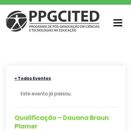
Skip
to
content
PPGCITED
Programa em Pós-graduação em
Ciências e Tecnologias na Educação
« Todos Eventos
Este evento já passou.
Qualificação – Dauana Braun
Plamer