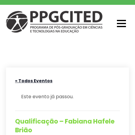
Skip
to
content
PPGCITED
Programa em Pós-graduação em
Ciências e Tecnologias na Educação
« Todos Eventos
Este evento já passou.
Qualificação – Fabiana Hafele
Brião