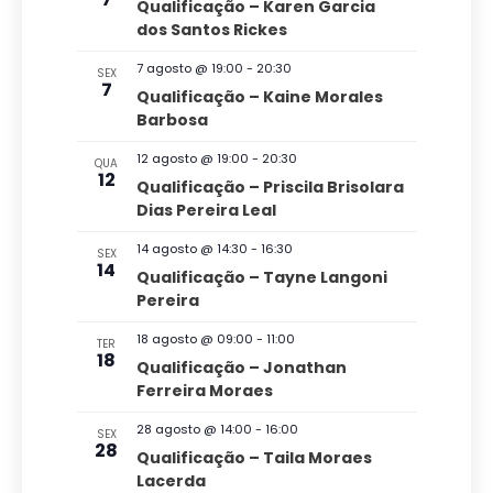
ç
Qualificação – Karen Garcia
a
e
n
dos Santos Rickes
ã
n
e
e
t
o
7 agosto @ 19:00
-
20:30
n
SEX
o
a
7
Qualificação – Kaine Morales
d
s
a
d
Barbosa
v
o
a
12 agosto @ 19:00
-
20:30
QUA
e
v
12
t
Qualificação – Priscila Brisolara
g
Dias Pereira Leal
a
i
a
.
s
14 agosto @ 14:30
-
16:30
SEX
14
ç
Qualificação – Tayne Langoni
u
Pereira
ã
a
o
18 agosto @ 09:00
-
11:00
TER
l
18
Qualificação – Jonathan
d
Ferreira Moraes
E
e
v
28 agosto @ 14:00
-
16:00
SEX
v
28
Qualificação – Taila Moraes
e
i
Lacerda