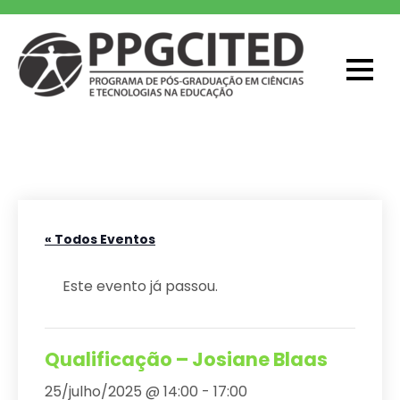
Skip
to
content
PPGCITED
Programa em Pós-graduação em
Ciências e Tecnologias na Educação
« Todos Eventos
Este evento já passou.
Qualificação – Josiane Blaas
25/julho/2025 @ 14:00
-
17:00