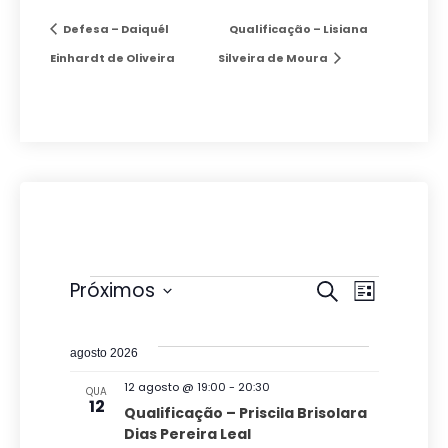
Defesa – Daiquél
Qualificação – Lisiana
Einhardt de Oliveira
Silveira de Moura
Eventos
P
N
Próximos
P
L
r
e
S
a
i
o
s
e
s
v
c
agosto 2026
t
l
u
q
a
e
12 agosto @ 19:00
-
20:30
QUA
r
e
12
u
Qualificação – Priscila Brisolara
a
g
c
Dias Pereira Leal
i
r