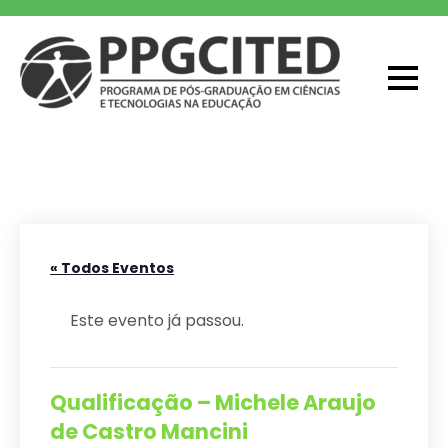
Skip
to
content
PPGCITED
Programa em Pós-graduação em
Ciências e Tecnologias na Educação
« Todos Eventos
Este evento já passou.
Qualificação – Michele Araujo
de Castro Mancini