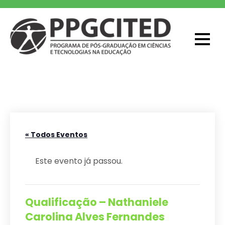
Skip
to
content
PPGCITED
Programa em Pós-graduação em
Ciências e Tecnologias na Educação
« Todos Eventos
Este evento já passou.
Qualificação – Nathaniele
Carolina Alves Fernandes