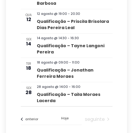
g
c
Barbosa
i
r
a
i
e
s
12 agosto @ 19:00
-
20:30
QUA
v
ç
o
12
Qualificação – Priscila Brisolara
a
e
n
Dias Pereira Leal
ã
n
e
e
t
o
14 agosto @ 14:30
-
16:30
n
SEX
o
a
14
Qualificação – Tayne Langoni
d
s
a
d
Pereira
v
o
a
18 agosto @ 09:00
-
11:00
TER
e
v
18
t
Qualificação – Jonathan
g
Ferreira Moraes
a
i
a
.
s
28 agosto @ 14:00
-
16:00
SEX
28
ç
Qualificação – Taila Moraes
u
Lacerda
ã
a
o
l
Eventos
Hoje
seguinte
Eventos
anterior
d
E
e