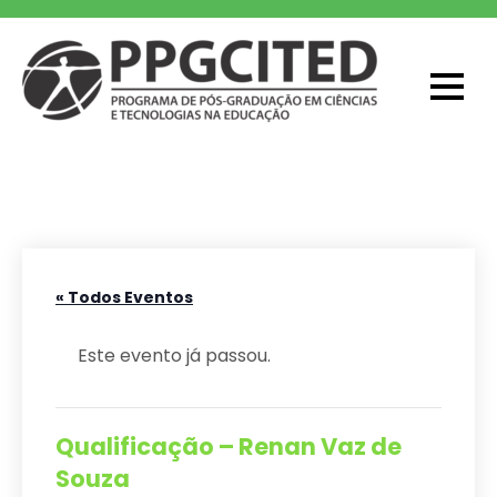
Skip
to
content
PPGCITED
Programa em Pós-graduação em
Ciências e Tecnologias na Educação
« Todos Eventos
Este evento já passou.
Qualificação – Renan Vaz de
Souza