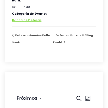
Hora:
14:00 - 15:30
Categoria de Evento:
Banca de Defesas
Defesa – Janaine Della
Defesa – Marcos Mülling
Santa
Ewald
Eventos
P
N
Próximos
P
L
r
e
S
a
i