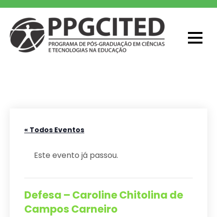
Skip
to
content
PPGCITED
Programa em Pós-graduação em
Ciências e Tecnologias na Educação
« Todos Eventos
Este evento já passou.
Defesa – Caroline Chitolina de
Campos Carneiro